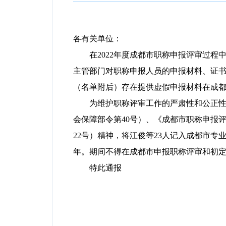
各有关单位：
在
2022
年
度成都市职称申报评审过程
主管部门对职称申报人员的申报材料、证
（
名单附后
）存在
提供虚假申报材料在成
为维护职称评审工作的严肃性和公正
会保障部令第
40
号）、《成都市职称申报
22
号）精神，将江俊等
23
人记入成都市专
年。期间不得在成都市申报职称评审和初
特此通报