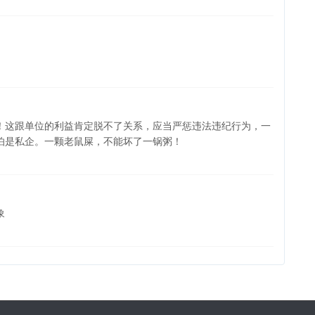
！这跟单位的利益肯定脱不了关系，应当严惩违法违纪行为，一
怕是私企。一颗老鼠屎，不能坏了一锅粥！
象