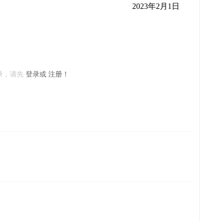
2023
年
2
月
1
日
录，请先
登录或
注册！