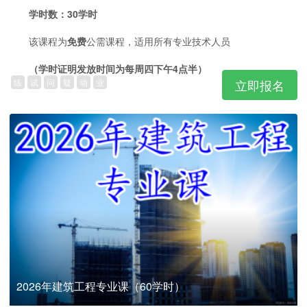
学时数：30学时
该课程为
免费
公需课程，适用所有专业技术人员
（学时证明发放时间为每周四下午4点半）
练
试
问
疑
动
业
立即报名
2026年建筑工程专业课（60学时）