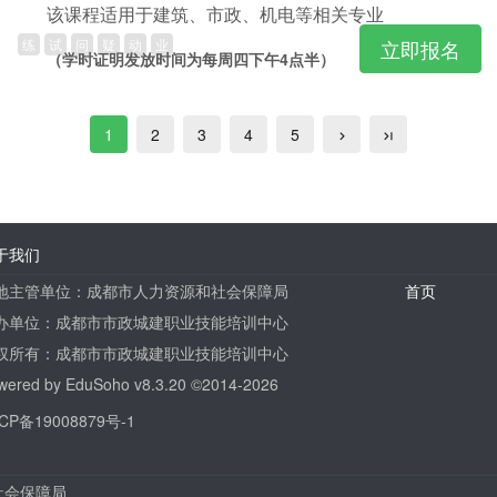
该课程适用于建筑、市政、机电等相关专业
练
试
问
疑
动
业
立即报名
（学时证明发放时间为每周四下午4点半）
1
2
3
4
5
于我们
地主管单位：成都市人力资源和社会保障局
首页
办单位：成都市市政城建职业技能培训中心
权所有：成都市市政城建职业技能培训中心
wered by
EduSoho v8.3.20
©2014-2026
CP备19008879号-1
社会保障局