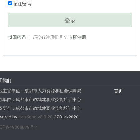
记住密码
登录
找回密码
|
还没有注册帐号？
立即注册
于我们
地主管单位：成都市人力资源和社会保障局
首页
办单位：成都市市政城建职业技能培训中心
权所有：成都市市政城建职业技能培训中心
wered by
EduSoho v8.3.20
©2014-2026
CP备19008879号-1