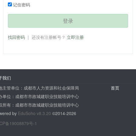
记住密码
登录
找回密码
|
还没有注册帐号？
立即注册
于我们
地主管单位：成都市人力资源和社会保障局
首页
办单位：成都市市政城建职业技能培训中心
权所有：成都市市政城建职业技能培训中心
wered by
EduSoho v8.3.20
©2014-2026
CP备19008879号-1