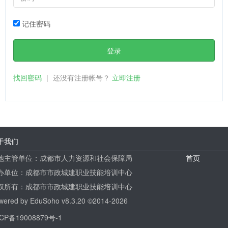
记住密码
登录
找回密码
|
还没有注册帐号？
立即注册
于我们
地主管单位：成都市人力资源和社会保障局
首页
办单位：成都市市政城建职业技能培训中心
权所有：成都市市政城建职业技能培训中心
wered by
EduSoho v8.3.20
©2014-2026
CP备19008879号-1